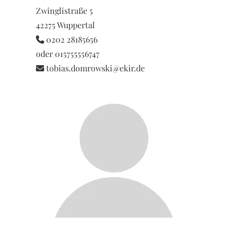
Zwinglistraße 5
42275 Wuppertal
0202 28185656

oder 015755556747
tobias.domrowski@ekir.de
