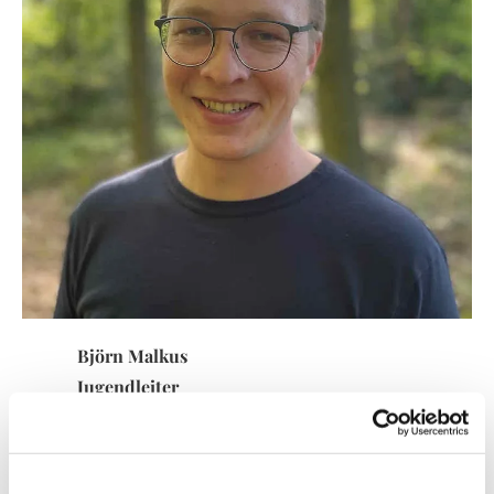
Björn Malkus
Jugendleiter
Hügelstraße 14
42277 Wuppertal
015787982822
