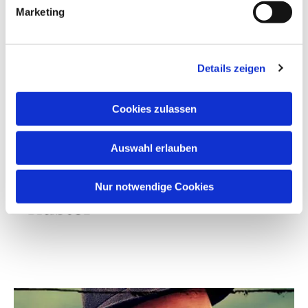
Marketing
Jule Schaller
Hügelstraße 14
Details zeigen
42277 Wuppertal
jule.schaller@ekir.de

Cookies zulassen
Auswahl erlauben
Nur notwendige Cookies
Küster