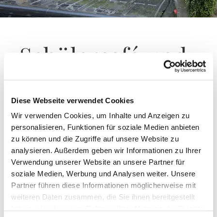
Schülercafé und
Offene Tür
Diese Webseite verwendet Cookies
Wir verwenden Cookies, um Inhalte und Anzeigen zu
personalisieren, Funktionen für soziale Medien anbieten
Hügelstraße 14
zu können und die Zugriffe auf unsere Website zu
42277 Wuppertal
analysieren. Außerdem geben wir Informationen zu Ihrer
0202 640446
Verwendung unserer Website an unsere Partner für

soziale Medien, Werbung und Analysen weiter. Unsere
Partner führen diese Informationen möglicherweise mit
Montag
11:30 - 17:00
weiteren Daten zusammen, die Sie ihnen bereitgestellt
Dienstag
11:30 - 16:00
haben oder die sie im Rahmen Ihrer Nutzung der Dienste